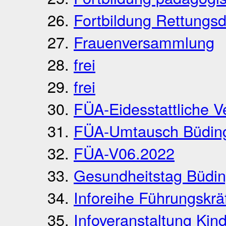
Fortbildung Rettungsdi
Frauenversammlung
frei
frei
FÜA-Eidesstattliche V
FÜA-Umtausch Büdin
FÜA-V06.2022
Gesundheitstag Büdi
Inforeihe Führungskrä
Infoveranstaltung Kin